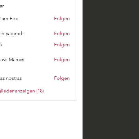
er
liam Fox
Folgen
shtyagimrfr
Folgen
gimrfr
rk
Folgen
uvs Maruvs
Folgen
az nostraz
Folgen
glieder anzeigen (18)