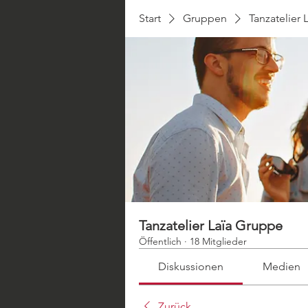
Start
Gruppen
Tanzatelier
Tanzatelier Laïa Gruppe
Öffentlich
·
18 Mitglieder
Diskussionen
Medien
Zurück